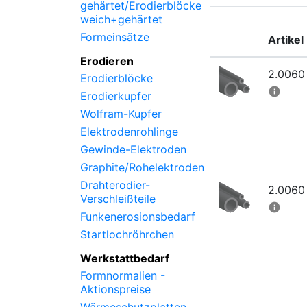
gehärtet/Erodierblöcke
weich+gehärtet
Formeinsätze
Artikel
Erodieren
2.0060
Erodierblöcke
info
Erodierkupfer
Wolfram-Kupfer
Elektrodenrohlinge
Gewinde-Elektroden
Graphite/Rohelektroden
Drahterodier-
2.0060
Verschleißteile
info
Funkenerosionsbedarf
Startlochröhrchen
Werkstattbedarf
Formnormalien -
Aktionspreise