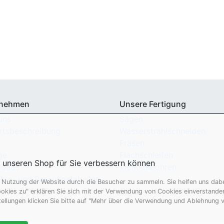
rnehmen
Unsere Fertigung
uns
Sägen
rtsbeschreibung
Wasserstrahlschneiden
Fräsen
ge
Flachschleifen
r unseren Shop für Sie verbessern können
loads
Tieflochbohren
hts- und Passungstabellen
utzung der Website durch die Besucher zu sammeln. Sie helfen uns dabei
okies zu" erklären Sie sich mit der Verwendung von Cookies einverstanden
tellungen klicken Sie bitte auf "Mehr über die Verwendung und Ablehnung 