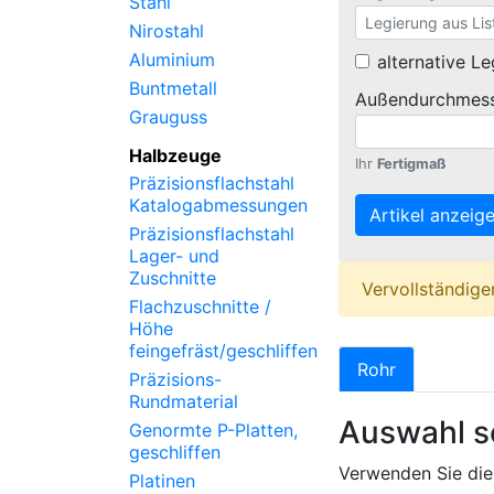
Stahl
Nirostahl
Aluminium
alternative L
Buntmetall
Außendurchmes
Grauguss
Halbzeuge
Ihr
Fertigmaß
Präzisionsflachstahl
Katalogabmessungen
Artikel anzeige
Präzisionsflachstahl
Lager- und
Zuschnitte
Vervollständige
Flachzuschnitte /
Höhe
feingefräst/geschliffen
Rohr
Präzisions-
Rundmaterial
Auswahl s
Genormte P-Platten,
geschliffen
Verwenden Sie die
Platinen