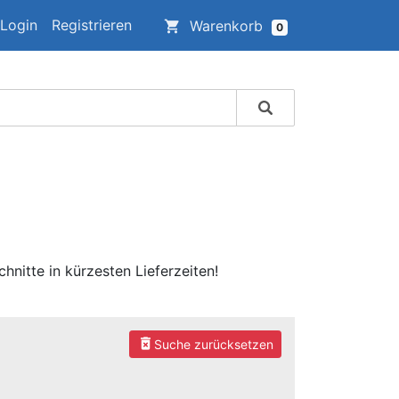
Login
Registrieren
Warenkorb
shopping_cart
0
hnitte in kürzesten Lieferzeiten!
delete_forever
Suche zurücksetzen