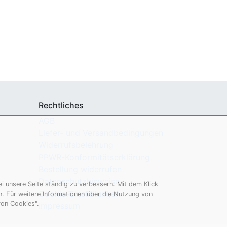
Rechtliches
AGB
Liefer- und Versandbedingungen
Widerrufsbelehrung
PPWR-Konformitätserklärung
Bestellung widerrufen
Datenschutzhinweise
 unsere Seite ständig zu verbessern. Mit dem Klick
Cookie-Einstellungen
. Für weitere Informationen über die Nutzung von
von Cookies".
Impressum