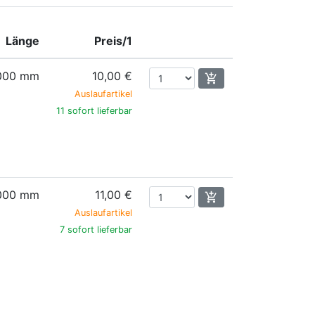
Länge
Preis/1
.000 mm
10,00 €
add_shopping_cart
Auslaufartikel
11 sofort lieferbar
.000 mm
11,00 €
add_shopping_cart
Auslaufartikel
7 sofort lieferbar