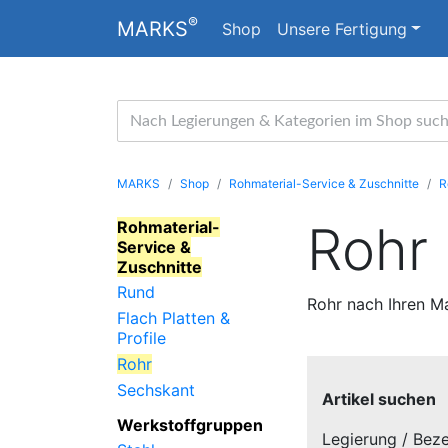
®
MARKS
Shop
Unsere Fertigung
MARKS
Shop
Rohmaterial-Service & Zuschnitte
R
Rohr
Rohmaterial-
Service &
Zuschnitte
Rund
Rohr nach Ihren Ma
Flach Platten &
Profile
Rohr
Sechskant
Artikel suchen
Werkstoffgruppen
Legierung / Bez