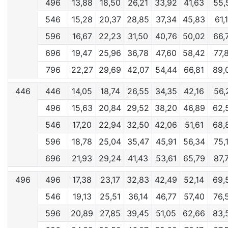
496
13,88
18,50
26,21
33,92
41,63
55,
546
15,28
20,37
28,85
37,34
45,83
61,
596
16,67
22,23
31,50
40,76
50,02
66,
696
19,47
25,96
36,78
47,60
58,42
77,
796
22,27
29,69
42,07
54,44
66,81
89,
446
446
14,05
18,74
26,55
34,35
42,16
56,
496
15,63
20,84
29,52
38,20
46,89
62,
546
17,20
22,94
32,50
42,06
51,61
68,
596
18,78
25,04
35,47
45,91
56,34
75,
696
21,93
29,24
41,43
53,61
65,79
87,
496
496
17,38
23,17
32,83
42,49
52,14
69,
546
19,13
25,51
36,14
46,77
57,40
76,
596
20,89
27,85
39,45
51,05
62,66
83,