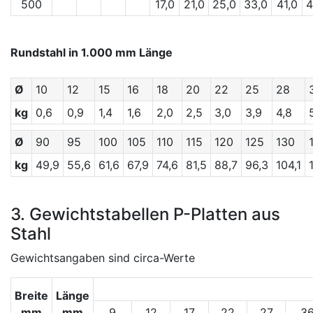
500
17,0
21,0
25,0
33,0
41,0
4
Rundstahl in 1.000 mm Länge
Ø
10
12
15
16
18
20
22
25
28
kg
0,6
0,9
1,4
1,6
2,0
2,5
3,0
3,9
4,8
Ø
90
95
100
105
110
115
120
125
130
kg
49,9
55,6
61,6
67,9
74,6
81,5
88,7
96,3
104,1
3. Gewichtstabellen P-Platten aus
Stahl
Gewichtsangaben sind circa-Werte
Breite
Länge
mm
mm
9
12
17
22
27
3