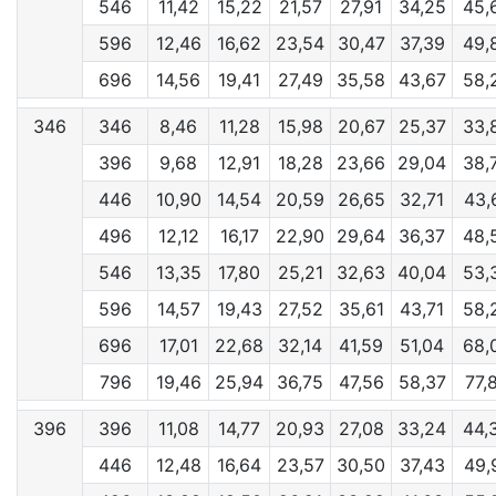
546
11,42
15,22
21,57
27,91
34,25
45,
596
12,46
16,62
23,54
30,47
37,39
49,
696
14,56
19,41
27,49
35,58
43,67
58,
346
346
8,46
11,28
15,98
20,67
25,37
33,
396
9,68
12,91
18,28
23,66
29,04
38,
446
10,90
14,54
20,59
26,65
32,71
43,
496
12,12
16,17
22,90
29,64
36,37
48,
546
13,35
17,80
25,21
32,63
40,04
53,
596
14,57
19,43
27,52
35,61
43,71
58,
696
17,01
22,68
32,14
41,59
51,04
68,
796
19,46
25,94
36,75
47,56
58,37
77,
396
396
11,08
14,77
20,93
27,08
33,24
44,
446
12,48
16,64
23,57
30,50
37,43
49,