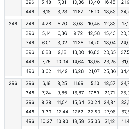
396
5,48
7,31
10,36
13,40
16,45
21,
446
6,18
8,23
11,67
15,10
18,53
24,
246
246
4,28
5,70
8,08
10,45
12,83
17,
296
5,14
6,86
9,72
12,58
15,43
20,
346
6,01
8,02
11,36
14,70
18,04
24,
396
6,88
9,18
13,00
16,82
20,65
27,
446
7,75
10,34
14,64
18,95
23,25
31,
496
8,62
11,49
16,28
21,07
25,86
34,
296
296
6,19
8,25
11,69
15,13
18,57
24,
346
7,24
9,65
13,67
17,69
21,71
28,
396
8,28
11,04
15,64
20,24
24,84
33,
446
9,33
12,44
17,62
22,80
27,98
37,
496
10,37
13,83
19,59
25,36
31,12
41,