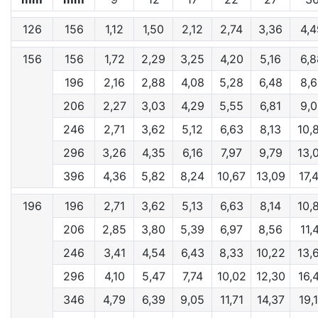
126
156
1,12
1,50
2,12
2,74
3,36
4,4
156
156
1,72
2,29
3,25
4,20
5,16
6,8
196
2,16
2,88
4,08
5,28
6,48
8,6
206
2,27
3,03
4,29
5,55
6,81
9,0
246
2,71
3,62
5,12
6,63
8,13
10,
296
3,26
4,35
6,16
7,97
9,79
13,
396
4,36
5,82
8,24
10,67
13,09
17,
196
196
2,71
3,62
5,13
6,63
8,14
10,
206
2,85
3,80
5,39
6,97
8,56
11,
246
3,41
4,54
6,43
8,33
10,22
13,
296
4,10
5,47
7,74
10,02
12,30
16,
346
4,79
6,39
9,05
11,71
14,37
19,