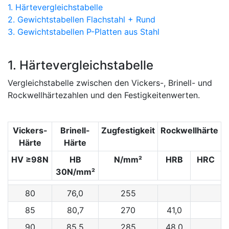
1. Härtevergleichstabelle
2. Gewichtstabellen Flachstahl + Rund
3. Gewichtstabellen P-Platten aus Stahl
1. Härtevergleichstabelle
Vergleichstabelle zwischen den Vickers-, Brinell- und
Rockwellhärtezahlen und den Festigkeitenwerten.
Vickers-
Brinell-
Zugfestigkeit
Rockwellhärte
Härte
Härte
HV ≥98N
HB
N/mm²
HRB
HRC
30N/mm²
80
76,0
255
85
80,7
270
41,0
90
85,5
285
48,0