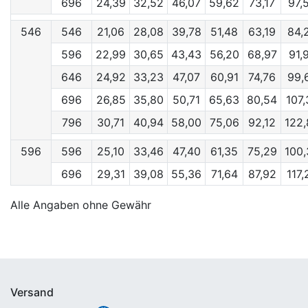
696
24,39
32,52
46,07
59,62
73,17
97,
546
546
21,06
28,08
39,78
51,48
63,19
84,
596
22,99
30,65
43,43
56,20
68,97
91,
646
24,92
33,23
47,07
60,91
74,76
99,
696
26,85
35,80
50,71
65,63
80,54
107,
796
30,71
40,94
58,00
75,06
92,12
122,
596
596
25,10
33,46
47,40
61,35
75,29
100,
696
29,31
39,08
55,36
71,64
87,92
117,
Alle Angaben ohne Gewähr
Versand