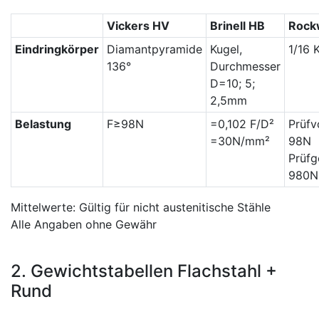
Vickers HV
Brinell HB
Rock
Eindringkörper
Diamantpyramide
Kugel,
1/16 
136°
Durchmesser
D=10; 5;
2,5mm
Belastung
F≥98N
=0,102 F/D²
Prüfv
=30N/mm²
98N
Prüfg
980N
Mittelwerte: Gültig für nicht austenitische Stähle
Alle Angaben ohne Gewähr
2. Gewichtstabellen Flachstahl +
Rund