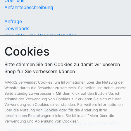
Über uns
Anfahrtsbeschreibung
Anfrage
Downloads
Gewichts- und Passungstabellen
Unsere Fertigung
Cookies
Sägen
Wasserstrahlschneiden
Bitte stimmen Sie den Cookies zu damit wir unseren
Fräsen
Shop für Sie verbessern können
Flachschleifen
Tieflochbohren
MARKS verwendet Cookies, um Informationen über die Nutzung der
Website durch die Besucher zu sammeln. Sie helfen uns dabei unsere
Rechtliches
Seite ständig zu verbessern. Mit dem Klick auf den Button "Ja, ich
stimme der Verwendung von Cookies zu" erklären Sie sich mit der
AGB
Verwendung von Cookies einverstanden. Für weitere Informationen
Liefer- und Versandbedingungen
über die Nutzung von Cookies oder für die Änderung Ihrer
Widerrufsbelehrung
persönlichen Einstellungen klicken Sie bitte auf "Mehr über die
Verwendung und Ablehnung von Cookies".
PPWR-Konformitätserklärung
Bestellung widerrufen
Datenschutzhinweise