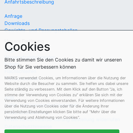
Anfahrtsbeschreibung
Anfrage
Downloads
Gewichts- und Passungstabellen
Unsere Fertigung
Cookies
Sägen
Wasserstrahlschneiden
Bitte stimmen Sie den Cookies zu damit wir unseren
Fräsen
Shop für Sie verbessern können
Flachschleifen
Tieflochbohren
MARKS verwendet Cookies, um Informationen über die Nutzung der
Website durch die Besucher zu sammeln. Sie helfen uns dabei unsere
Rechtliches
Seite ständig zu verbessern. Mit dem Klick auf den Button "Ja, ich
stimme der Verwendung von Cookies zu" erklären Sie sich mit der
AGB
Verwendung von Cookies einverstanden. Für weitere Informationen
Liefer- und Versandbedingungen
über die Nutzung von Cookies oder für die Änderung Ihrer
Widerrufsbelehrung
persönlichen Einstellungen klicken Sie bitte auf "Mehr über die
Verwendung und Ablehnung von Cookies".
PPWR-Konformitätserklärung
Bestellung widerrufen
Datenschutzhinweise