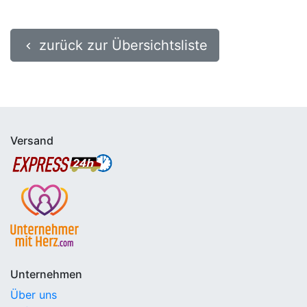
zurück zur Übersichtsliste
keyboard_arrow_left
Versand
Unternehmen
Über uns