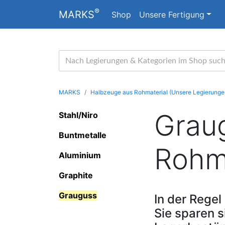
®
MARKS
Shop
Unsere Fertigung
MARKS
Halbzeuge aus Rohmaterial (Unsere Legierunge
Grau
Stahl/Niro
Buntmetalle
Rohma
Aluminium
Graphite
Grauguss
In der Regel
Sie sparen 