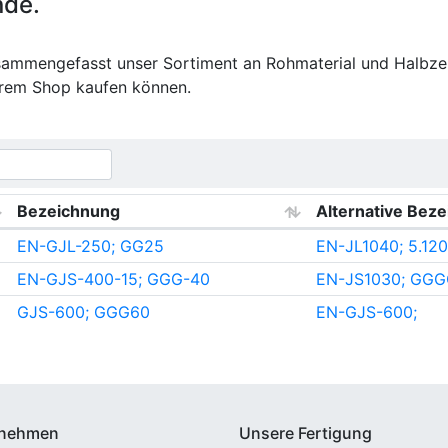
nde.
usammengefasst unser Sortiment an Rohmaterial und Halbze
erem Shop kaufen können.
Bezeichnung
Alternative Bez
EN-GJL-250; GG25
EN-JL1040; 5.120
EN-GJS-400-15; GGG-40
EN-JS1030; GGGC
GJS-600; GGG60
EN-GJS-600;
rnehmen
Unsere Fertigung