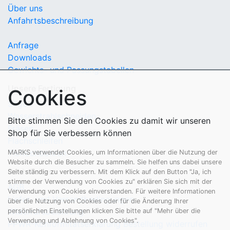
Über uns
Anfahrtsbeschreibung
Anfrage
Downloads
Gewichts- und Passungstabellen
Unsere Fertigung
Cookies
Sägen
Wasserstrahlschneiden
Bitte stimmen Sie den Cookies zu damit wir unseren
Fräsen
Shop für Sie verbessern können
Flachschleifen
Tieflochbohren
MARKS verwendet Cookies, um Informationen über die Nutzung der
Website durch die Besucher zu sammeln. Sie helfen uns dabei unsere
Rechtliches
Seite ständig zu verbessern. Mit dem Klick auf den Button "Ja, ich
stimme der Verwendung von Cookies zu" erklären Sie sich mit der
AGB
Verwendung von Cookies einverstanden. Für weitere Informationen
Liefer- und Versandbedingungen
über die Nutzung von Cookies oder für die Änderung Ihrer
Widerrufsbelehrung
persönlichen Einstellungen klicken Sie bitte auf "Mehr über die
Verwendung und Ablehnung von Cookies".
PPWR-Konformitätserklärung
Bestellung widerrufen