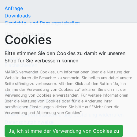
Anfrage
Downloads
Gewichts- und Passungstabellen
Unsere Fertigung
Cookies
Sägen
Wasserstrahlschneiden
Bitte stimmen Sie den Cookies zu damit wir unseren
Fräsen
Shop für Sie verbessern können
Flachschleifen
Tieflochbohren
MARKS verwendet Cookies, um Informationen über die Nutzung der
Website durch die Besucher zu sammeln. Sie helfen uns dabei unsere
Rechtliches
Seite ständig zu verbessern. Mit dem Klick auf den Button "Ja, ich
stimme der Verwendung von Cookies zu" erklären Sie sich mit der
AGB
Verwendung von Cookies einverstanden. Für weitere Informationen
Liefer- und Versandbedingungen
über die Nutzung von Cookies oder für die Änderung Ihrer
Widerrufsbelehrung
persönlichen Einstellungen klicken Sie bitte auf "Mehr über die
Verwendung und Ablehnung von Cookies".
PPWR-Konformitätserklärung
Bestellung widerrufen
Datenschutzhinweise
Cookie-Einstellungen
Ja, ich stimme der Verwendung von Cookies zu
Impressum