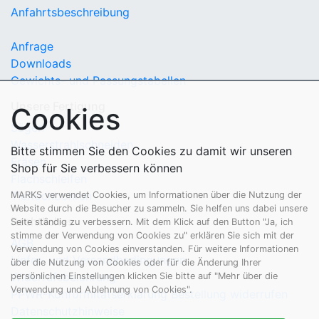
Anfahrtsbeschreibung
Anfrage
Downloads
Gewichts- und Passungstabellen
Unsere Fertigung
Cookies
Sägen
Wasserstrahlschneiden
Bitte stimmen Sie den Cookies zu damit wir unseren
Fräsen
Shop für Sie verbessern können
Flachschleifen
Tieflochbohren
MARKS verwendet Cookies, um Informationen über die Nutzung der
Website durch die Besucher zu sammeln. Sie helfen uns dabei unsere
Rechtliches
Seite ständig zu verbessern. Mit dem Klick auf den Button "Ja, ich
stimme der Verwendung von Cookies zu" erklären Sie sich mit der
AGB
Verwendung von Cookies einverstanden. Für weitere Informationen
Liefer- und Versandbedingungen
über die Nutzung von Cookies oder für die Änderung Ihrer
Widerrufsbelehrung
persönlichen Einstellungen klicken Sie bitte auf "Mehr über die
Verwendung und Ablehnung von Cookies".
PPWR-Konformitätserklärung
Bestellung widerrufen
Datenschutzhinweise