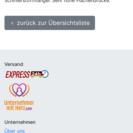
Schmierstoffmangel. Sehr hohe Flächendrücke.
zurück zur Übersichtsliste
keyboard_arrow_left
Versand
Unternehmen
Über uns